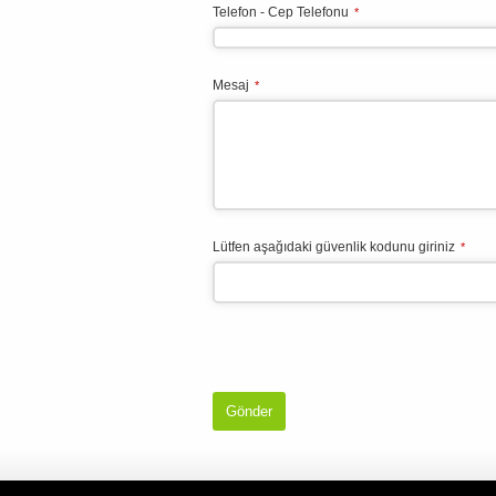
Telefon - Cep Telefonu
*
Mesaj
*
Lütfen aşağıdaki güvenlik kodunu giriniz
*
Gönder
This
field