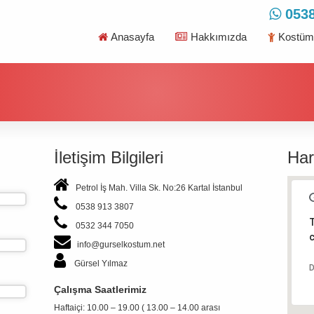
0538
Anasayfa
Hakkımızda
Kostüml
İletişim Bilgileri
Har
Petrol İş Mah. Villa Sk. No:26 Kartal İstanbul
0538 913 3807
T
0532 344 7050
c
info@gurselkostum.net
Gürsel Yılmaz
D
Çalışma Saatlerimiz
Haftaiçi: 10.00 – 19.00 ( 13.00 – 14.00 arası